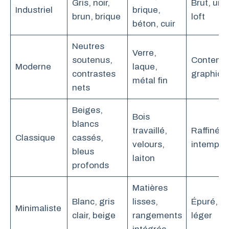
Gris, noir,
Brut, urb
Industriel
brique,
brun, brique
loft
béton, cuir
Neutres
Verre,
soutenus,
Contempo
Moderne
laque,
contrastes
graphiqu
métal fin
nets
Beiges,
Bois
blancs
travaillé,
Raffiné,
Classique
cassés,
velours,
intempor
bleus
laiton
profonds
Matières
Blanc, gris
lisses,
Épuré, ze
Minimaliste
clair, beige
rangements
léger