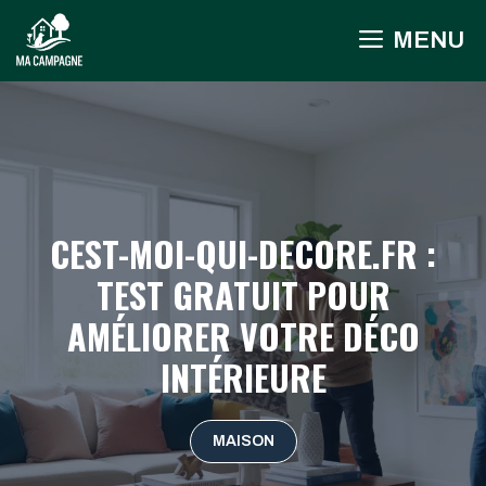
Aller
MENU
au
contenu
CEST-MOI-QUI-DECORE.FR :
TEST GRATUIT POUR
AMÉLIORER VOTRE DÉCO
INTÉRIEURE
MAISON