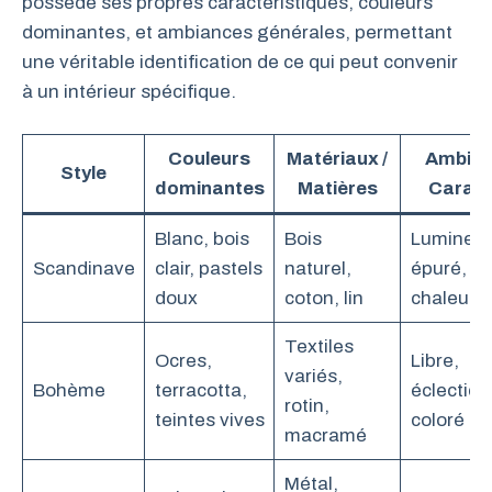
possède ses propres caractéristiques, couleurs
dominantes, et ambiances générales, permettant
une véritable identification de ce qui peut convenir
à un intérieur spécifique.
Couleurs
Matériaux /
Ambian
Style
dominantes
Matières
Caract
Blanc, bois
Bois
Lumineux
Scandinave
clair, pastels
naturel,
épuré,
doux
coton, lin
chaleure
Textiles
Ocres,
Libre,
variés,
Bohème
terracotta,
éclectiqu
rotin,
teintes vives
coloré
macramé
Métal,